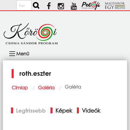
Ugrás a tartalomra
Keresés
Fő
Menü
navigáció
roth.eszter
Morzsa
Current:
Galéria
Címlap
Galéria
Elsődleges
Legfrissebb
Képek
Videók
fülek