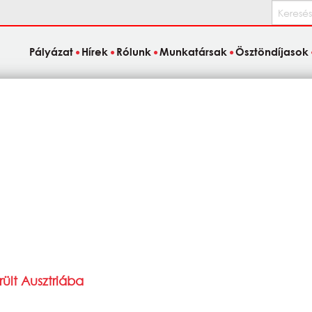
Keresés
Pályázat
Hírek
Rólunk
Munkatársak
Ösztöndíjasok
rült Ausztriába