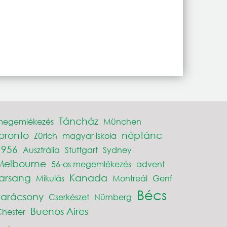
Táncház
megemlékezés
München
toronto
néptánc
Zürich
magyar iskola
1956
Ausztrália
Stuttgart
Sydney
Melbourne
56-os megemlékezés
advent
farsang
Kanada
Mikulás
Montreál
Genf
Bécs
karácsony
Cserkészet
Nürnberg
Buenos Aires
hester