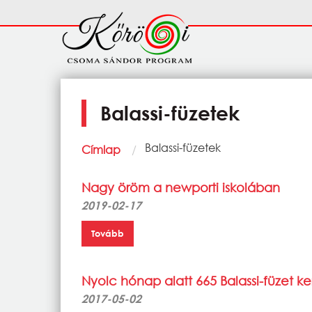
Ugrás a tartalomra
Fő
navigáció
Balassi-füzetek
Morzsa
Current:
Balassi-füzetek
Címlap
Nagy öröm a newporti iskolában
2019-02-17
Tovább
Nyolc hónap alatt 665 Balassi-füzet ke
2017-05-02