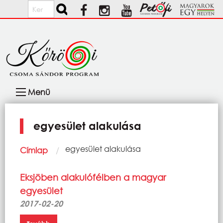
Ugrás a tartalomra
Keresés
Fő
Menü
navigáció
egyesület alakulása
Morzsa
Current:
egyesület alakulása
Címlap
Eksjöben alakulófélben a magyar
egyesület
2017-02-20