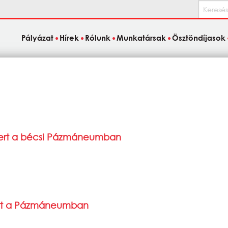
Keresés
Pályázat
Hírek
Rólunk
Munkatársak
Ösztöndíjasok
cert a bécsi Pázmáneumban
cert a Pázmáneumban