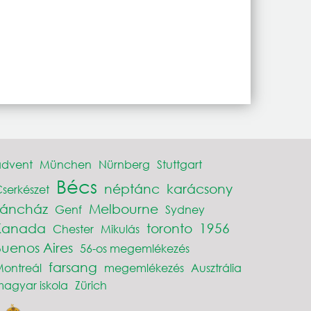
advent
München
Nürnberg
Stuttgart
Bécs
néptánc
karácsony
serkészet
Táncház
Melbourne
Genf
Sydney
Kanada
toronto
1956
Chester
Mikulás
Buenos Aires
56-os megemlékezés
farsang
ontreál
megemlékezés
Ausztrália
agyar iskola
Zürich