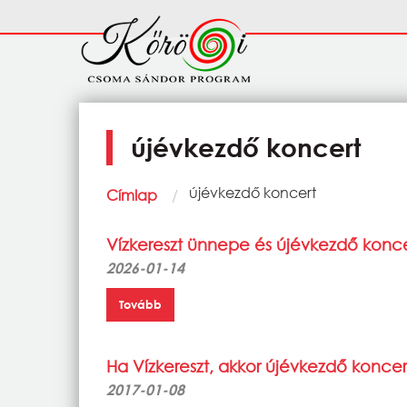
Ugrás a tartalomra
Fő
navigáció
újévkezdő koncert
Morzsa
Current:
újévkezdő koncert
Címlap
Vízkereszt ünnepe és újévkezdő kon
2026-01-14
Tovább
Ha Vízkereszt, akkor újévkezdő kon
2017-01-08