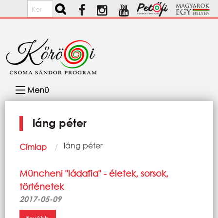
Ugrás a tartalomra
Keresés
Fő
Menü
navigáció
láng péter
Morzsa
Current:
láng péter
Címlap
Müncheni "ládafia" - életek, sorsok,
történetek
2017-05-09