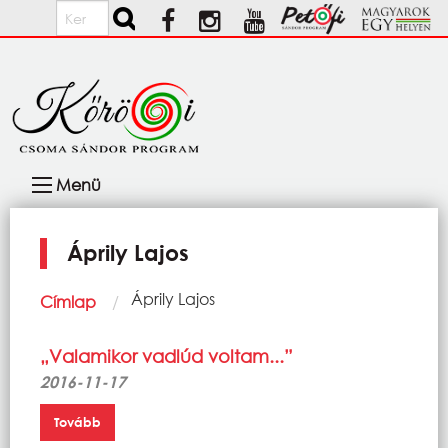
Ugrás a tartalomra
Keresés
Fő
Menü
navigáció
Áprily Lajos
Morzsa
Current:
Áprily Lajos
Címlap
„Valamikor vadlúd voltam...”
2016-11-17
Tovább