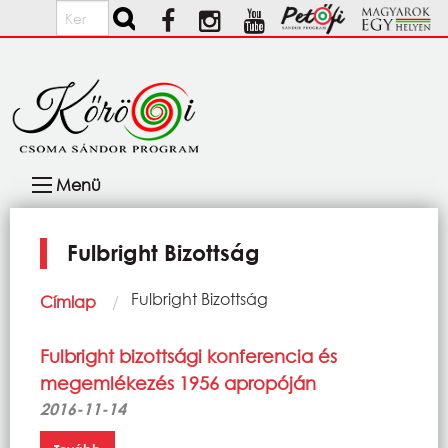
Ugrás a tartalomra
Keresés
Fő
Menü
navigáció
Fulbright Bizottság
Morzsa
Current:
Fulbright Bizottság
Címlap
Fulbright bizottsági konferencia és
megemlékezés 1956 apropóján
2016-11-14