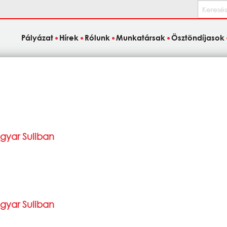
Keresés
Pályázat
Hírek
Rólunk
Munkatársak
Ösztöndíjasok
yar Suliban
yar Suliban