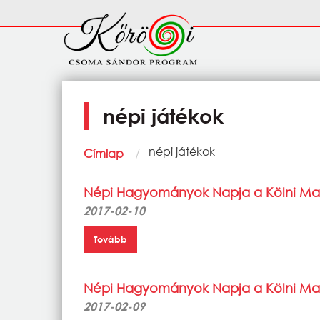
Ugrás a tartalomra
Fő
navigáció
népi játékok
Morzsa
Current:
népi játékok
Címlap
Népi Hagyományok Napja a Kölni Mag
2017-02-10
Tovább
Népi Hagyományok Napja a Kölni Mag
2017-02-09