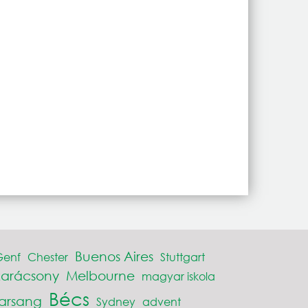
Buenos Aires
Genf
Chester
Stuttgart
karácsony
Melbourne
magyar iskola
Bécs
farsang
Sydney
advent