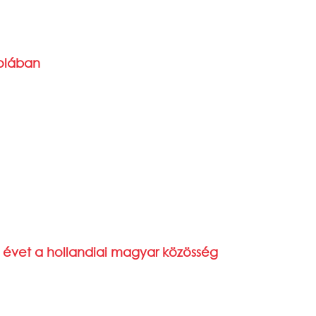
kolában
z évet a hollandiai magyar közösség