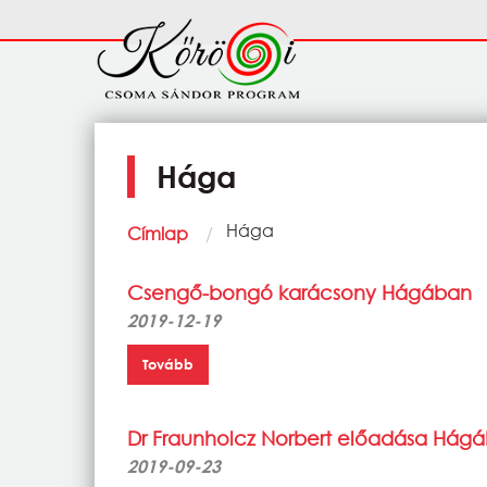
Ugrás a tartalomra
Fő
navigáció
Hága
Morzsa
Current:
Hága
Címlap
Csengő-bongó karácsony Hágában
2019-12-19
Tovább
Dr Fraunholcz Norbert előadása Hágá
2019-09-23