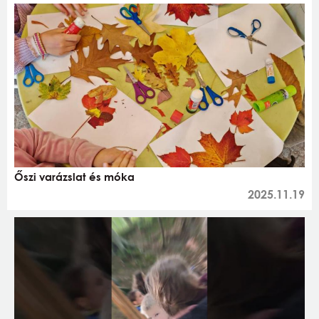
Őszi varázslat és móka
2025.11.19