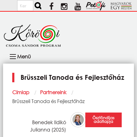
Ugrás a tartalomra
Keresés
Fő
Menü
navigáció
Brüsszeli Tanoda és Fejlesztőház
Morzsa
Címlap
Partnereink
Current:
Brüsszeli Tanoda és Fejlesztőház
Ösztöndíjas
adatlapja
Benedek Ildikó
Julianna (2025)