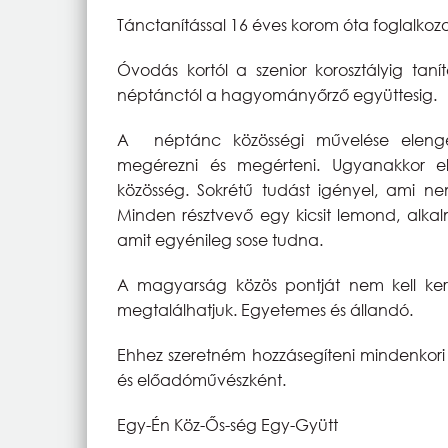
Tánctanítással 16 éves korom óta foglalko
Óvodás kortól a szenior korosztályig tan
néptánctól a hagyományőrző együttesig.
A néptánc közösségi művelése elenged
megérezni és megérteni. Ugyanakkor el
közösség. Sokrétű tudást igényel, ami n
Minden résztvevő egy kicsit lemond, alka
amit egyénileg sose tudna.
A magyarság közös pontját nem kell k
megtalálhatjuk. Egyetemes és állandó.
Ehhez szeretném hozzásegíteni mindenkor
és előadóművészként.
Egy-Én Köz-Ős-ség Egy-Gyütt