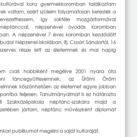
 kultúrával kora gyermekkoromban találkoztam
rek voltam, ezért szüleim folyamatosan keresték a
vezethessem, így sokféle mozgásformával
néptánccal, népzenével óvodás koromban
ázban. A népzenével 7 éves koromban kezdődött
budai Népzenei Iskolában, ifj. Csoóri Sándortól. 16
szerves része lett az életemnek és mai napig
nem csak hobbiként megélve 2001 nyara óta
honi táncegyüttesemnek, az Ürömi Öröm
reimnek köszönhetően az életemet egyre jobban
pontba teljesen. Tanulmányaimat is ez határozta
ti Szakközépiskola néptánc-szakára majd a
ézetében jártam, néptánc művészként diplomát
ori publikumot megélni a saját kultúráját.