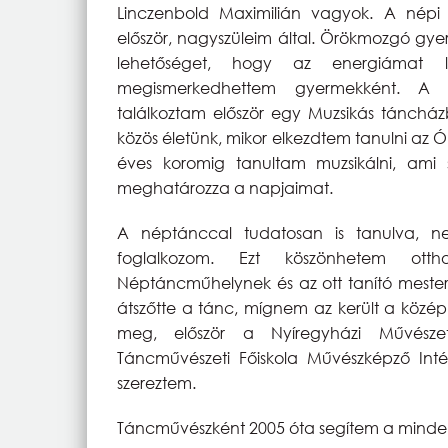
Linczenbold Maximilián vagyok. A népi
először, nagyszüleim által. Örökmozgó gye
lehetőséget, hogy az energiámat le
megismerkedhettem gyermekként. A 
találkoztam először egy Muzsikás tánch
közös életünk, mikor elkezdtem tanulni az Ó
éves koromig tanultam muzsikálni, ami 
meghatározza a napjaimat.
A néptánccal tudatosan is tanulva, 
foglalkozom. Ezt köszönhetem ott
Néptáncműhelynek és az ott tanító meste
átszőtte a tánc, mígnem az került a közép
meg, először a Nyíregyházi Művésze
Táncművészeti Főiskola Művészképző Int
szereztem.
Táncművészként 2005 óta segítem a mindenk