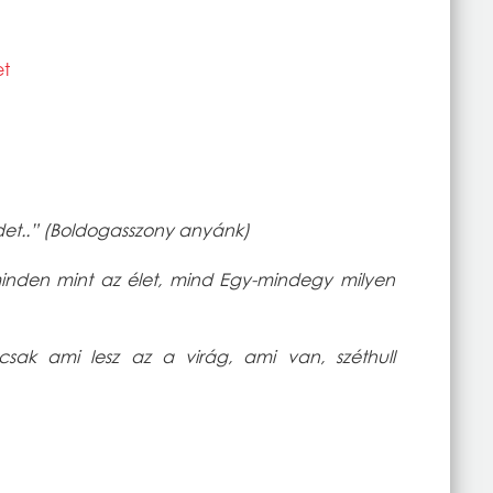
et
et..” (Boldogasszony anyánk)
nden mint az élet, mind Egy-mindegy milyen
sak ami lesz az a virág, ami van, széthull