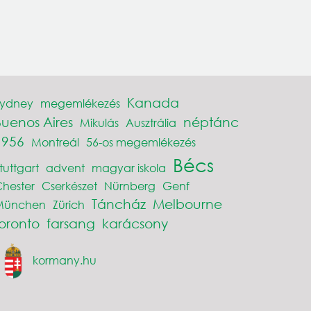
Kanada
Sydney
megemlékezés
Buenos Aires
néptánc
Mikulás
Ausztrália
1956
Montreál
56-os megemlékezés
Bécs
tuttgart
advent
magyar iskola
hester
Cserkészet
Nürnberg
Genf
Táncház
Melbourne
München
Zürich
toronto
farsang
karácsony
kormany.hu