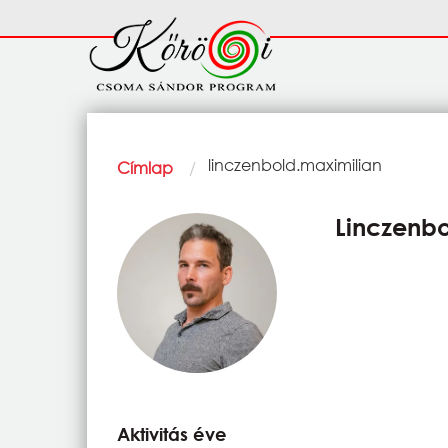
Ugrás a tartalomra
Fő
navigáció
Morzsa
Current:
linczenbold.maximilian
Címlap
Linczenbo
Aktivitás éve