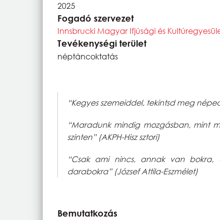
2025
Fogadó szervezet
Innsbrucki Magyar Ifjúsági és Kultúregyesül
Tevékenységi terület
néptáncoktatás
“Kegyes szemeiddel, tekintsd meg néped
“Maradunk mindig mozgásban, mint mi
szinten” (AKPH-Hisz sztori)
“Csak ami nincs, annak van bokra, c
darabokra” (József Attila-Eszmélet)
Bemutatkozás