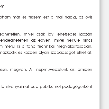
zom.
ítottam már és teszem ezt a mai napig, az ovis
hetetlen, mivel csak így lehetséges igazán
engedhetetlen az egyén, mivel nélküle nincs
em merül ki a tánc technikai megvalósításában.
lmazkodik és közben olyan szabadságot élhet át,
eresni, megvan. A népművészetünk az, amiben
i tanítványaimat és a publikumot pedagógusként