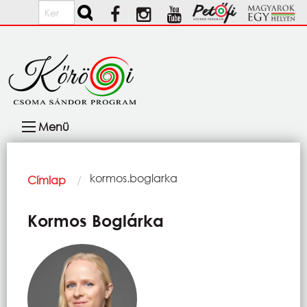
Ugrás a tartalomra
Keresés
Fő
Menü
navigáció
Morzsa
Current:
kormos.boglarka
Címlap
Kormos Boglárka