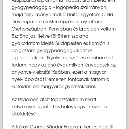
gyógypedagógia – logopédia szakirányon,
majd tanulmányaimat a Haifai Egyetem Child
Development mesterképzésén folytattam.
Csehországban, Kenyában és Izraelben voltam
ösztöndíjas, illetve töltöttem szakmai
gyakorlatom idejét. Budapesten és Komlón is
dolgoztam gyógypedagógusként és
logopédusként. Nyelvi fejlesztő szakemberként
tudom, hogy az első évek milyen lényegesek az
anyanyelv elsajátításában, ezért a magyar
nyelv ápolását kiemelten fontosnak tartom a
külföldön élő magyarok gyermekeinél.
Az Izraelben átélt tapasztalataim miatt
kétszeresen izgatott és hálás vagyok ezért a
kiküldetésért.
A Kőrösi Csoma Sándor Program keretein belül