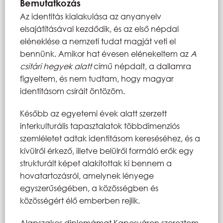
Bemutatkozás
Az identitás kialakulása az anyanyelv
elsajátításával kezdődik, és az első népdal
eléneklése a nemzeti tudat magját veti el
bennünk. Amikor hat évesen elénekeltem az
A
csitári hegyek alatt
című népdalt, a dallamra
figyeltem, és nem tudtam, hogy magyar
identitásom csíráit öntözöm.
Később az egyetemi évek alatt szerzett
interkulturális tapasztalatok többdimenziós
szemléletet adtak identitásom kereséséhez, és a
kívülről érkező, illetve belülről formáló erők egy
strukturált képet alakítottak ki bennem a
hovatartozásról, amelynek lényege
egyszerűségében, a közösségben és
közösségért élő emberben rejlik.
Alapszakos diplomámat Kaposváron szereztem