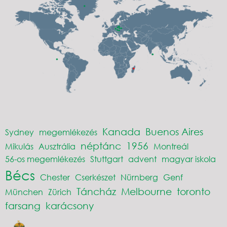
Kanada
Buenos Aires
Sydney
megemlékezés
néptánc
1956
Mikulás
Ausztrália
Montreál
56-os megemlékezés
Stuttgart
advent
magyar iskola
Bécs
Chester
Cserkészet
Nürnberg
Genf
Táncház
Melbourne
toronto
München
Zürich
farsang
karácsony