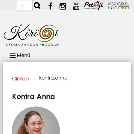
Ugrás a tartalomra
Keresés
Fő
Menü
navigáció
Morzsa
Current:
kontra.anna
Címlap
Kontra Anna