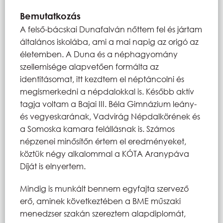
Bemutatkozás
A felső-bácskai Dunafalván nőttem fel és jártam
általános iskolába, ami a mai napig az origó az
életemben. A Duna és a néphagyomány
szellemisége alapvetően formálta az
identitásomat, itt kezdtem el néptáncolni és
megismerkedni a népdalokkal is. Később aktív
tagja voltam a Bajai III. Béla Gimnázium leány-
és vegyeskarának, Vadvirág Népdalkörének és
a Somoska kamara felállásnak is. Számos
népzenei minősítőn értem el eredményeket,
köztük négy alkalommal a KÓTA Aranypáva
Díját is elnyertem.
Mindig is munkált bennem egyfajta szervező
erő, aminek következtében a BME műszaki
menedzser szakán szereztem alapdiplomát,