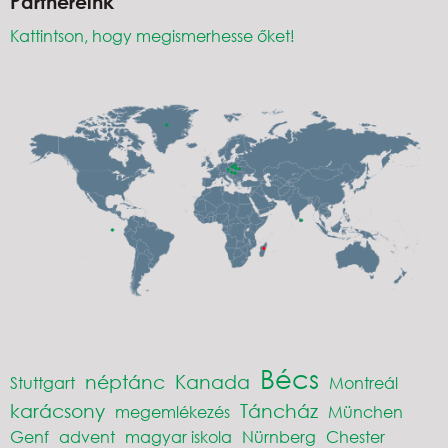
Partnereink
Kattintson, hogy megismerhesse őket!
Bécs
néptánc
Kanada
Stuttgart
Montreál
karácsony
Táncház
megemlékezés
München
Genf
advent
magyar iskola
Nürnberg
Chester