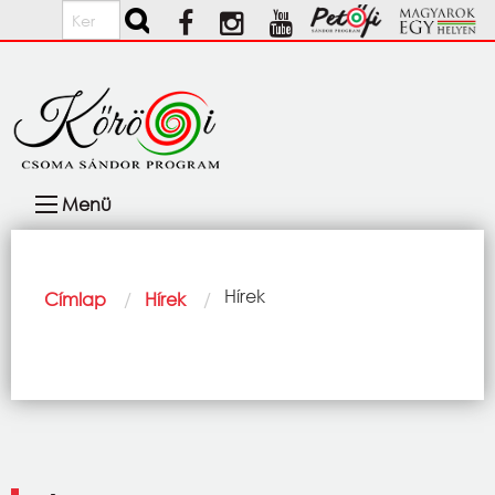
Ugrás a tartalomra
Keresés
Fő
Menü
navigáció
Morzsa
Current:
Hírek
Címlap
Hírek