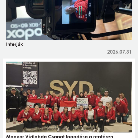
Interjúk
2026.07.31
Magyar Vízilabda Csapat fogadása a reptéren