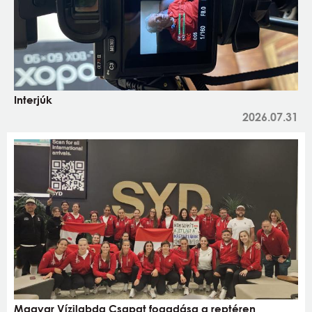
Interjúk
2026.07.31
Magyar Vízilabda Csapat fogadása a reptéren