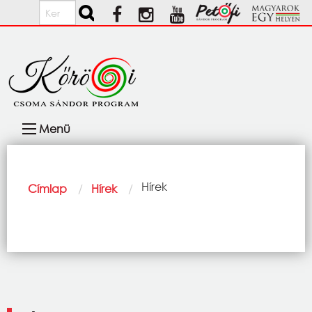
Ugrás a tartalomra
Keresés
Fő
Menü
navigáció
Morzsa
Current:
Hírek
Címlap
Hírek