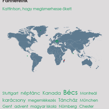
Partnereink
Kattintson, hogy megismerhesse őket!
Bécs
néptánc
Kanada
Stuttgart
Montreál
karácsony
Táncház
megemlékezés
München
Genf
advent
magyar iskola
Nürnberg
Chester