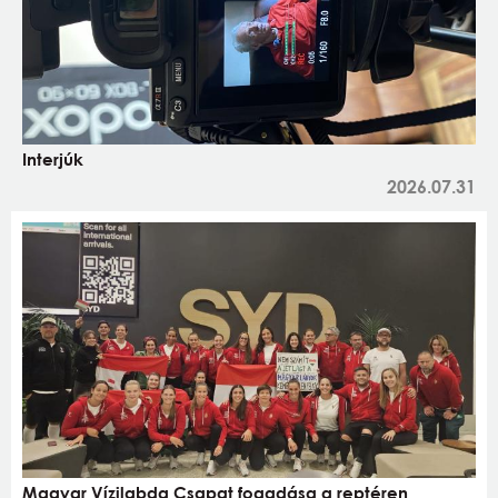
Interjúk
2026.07.31
Magyar Vízilabda Csapat fogadása a reptéren