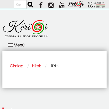
Ugrás a tartalomra
Keresés
Fő
Menü
navigáció
Morzsa
Current:
Hírek
Címlap
Hírek