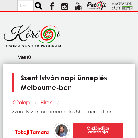
Ugrás a tartalomra
Keresés
Fő
Menü
navigáció
Szent István napi ünneplés
Melbourne-ben
Morzsa
Címlap
Hírek
Current:
Szent István napi ünneplés Melbourne-ben
Ösztöndíjas
Tokaji Tamara
adatlapja