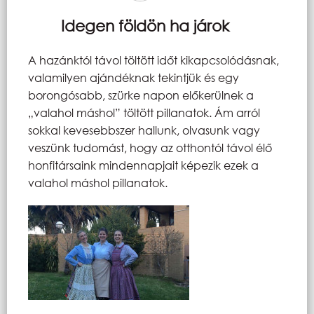
Idegen földön ha járok
A hazánktól távol töltött időt kikapcsolódásnak,
valamilyen ajándéknak tekintjük és egy
borongósabb, szürke napon előkerülnek a
„valahol máshol” töltött pillanatok. Ám arról
sokkal kevesebbszer hallunk, olvasunk vagy
veszünk tudomást, hogy az otthontól távol élő
honfitársaink mindennapjait képezik ezek a
valahol máshol pillanatok.