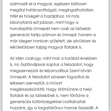
származik el a magyar, egészen biztosan
megőrzi határozottságát, megingathatatlan
hitét és hűségét a hazájához. Mi más
bizonyítaná ezt jobban, mint hogy a
honalapítás ünnepét nem csak az idősebb
generáció tartja számon és ünnepli, hanem a
már idegen honban született, de szívükben és
lelkületükben talpig magyar fiatalok is.
Az idén csakúgy, mint már a korábbi években
is, mi, ösztöndíjasok kaptuk a feladatot, hogy
megszervezzük és lebonyolítsuk Szent István
ünnepét. A feladatot szívesen fogadtuk és
lelkesen szerveztük a műsort
megérkezésünktől. Nagy örömünkre a helyi
fiatalok és az idősebbek is, nem törődve a
generációs különbségekkel csatlakoztak
hozzánk, így a forgatókönyv hamar összeállt. A