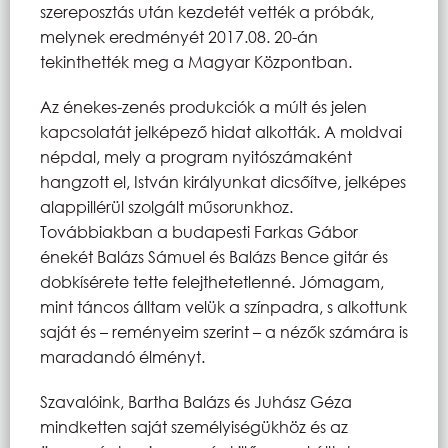
szereposztás után kezdetét vették a próbák,
melynek eredményét 2017.08. 20-án
tekinthették meg a Magyar Központban.
Az énekes-zenés produkciók a múlt és jelen
kapcsolatát jelképező hidat alkották. A moldvai
népdal, mely a program nyitószámaként
hangzott el, István királyunkat dicsőítve, jelképes
alappillérül szolgált műsorunkhoz.
Továbbiakban a budapesti Farkas Gábor
énekét Balázs Sámuel és Balázs Bence gitár és
dobkísérete tette felejthetetlenné. Jómagam,
mint táncos álltam velük a színpadra, s alkottunk
saját és – reményeim szerint – a nézők számára is
maradandó élményt.
Szavalóink, Bartha Balázs és Juhász Géza
mindketten saját személyiségükhöz és az