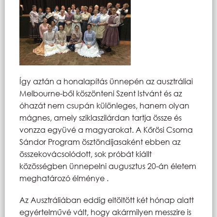
Így aztán a honalapítás ünnepén az ausztráliai
Melbourne-ből köszönteni Szent Istvánt és az
óhazát nem csupán különleges, hanem olyan
mágnes, amely sziklaszilárdan tartja össze és
vonzza együvé a magyarokat. A Kőrösi Csoma
Sándor Program ösztöndíjasaként ebben az
összekovácsolódott, sok próbát kiállt
közösségben ünnepelni augusztus 20-án életem
meghatározó élménye .
Az Ausztráliában eddig eltöltött két hónap alatt
egyértelművé vált, hogy akármilyen messzire is