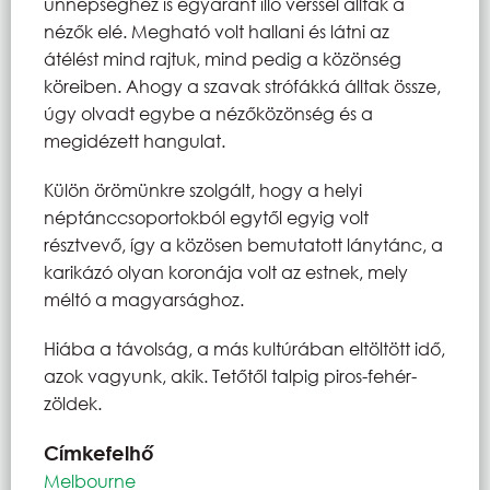
ünnepséghez is egyaránt illő verssel álltak a
nézők elé. Megható volt hallani és látni az
átélést mind rajtuk, mind pedig a közönség
köreiben. Ahogy a szavak strófákká álltak össze,
úgy olvadt egybe a nézőközönség és a
megidézett hangulat.
Külön örömünkre szolgált, hogy a helyi
néptánccsoportokból egytől egyig volt
résztvevő, így a közösen bemutatott lánytánc, a
karikázó olyan koronája volt az estnek, mely
méltó a magyarsághoz.
Hiába a távolság, a más kultúrában eltöltött idő,
azok vagyunk, akik. Tetőtől talpig piros-fehér-
zöldek.
Címkefelhő
Melbourne