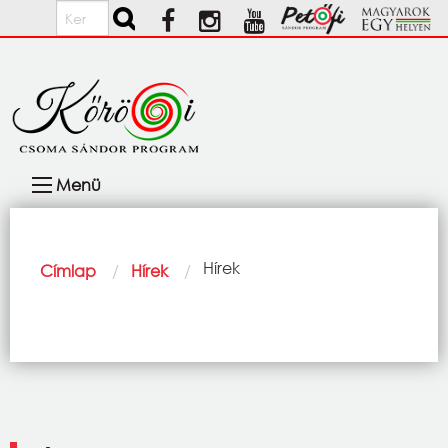
Ugrás a tartalomra
Keresés
Fő
Menü
navigáció
Morzsa
Current:
Hírek
Címlap
Hírek