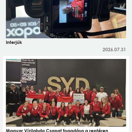
Interjúk
2026.07.31
Magyar Vízilabda Csapat fogadása a reptéren