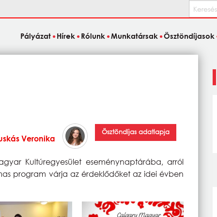
Keresés
Pályázat
Hírek
Rólunk
Munkatársak
Ösztöndíjasok
Ösztöndíjas adatlapja
uskás Veronika
agyar Kultúregyesület eseménynaptárába, arról
lmas program várja az érdeklődőket az idei évben