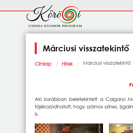
Ugrás a tartalomra
Fő
navigáció
Márciusi visszatekintő
Morzsa
Current:
Márciusi visszatekintő
Címlap
Hírek
P
Aki korábban beletekintett a Calgaryi M
tájékozódhatott, hogy számos színes, izga
is.