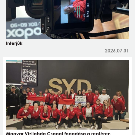
Interjúk
2026.07.31
Magyar Vízilabda Csapat fogadása a reptéren