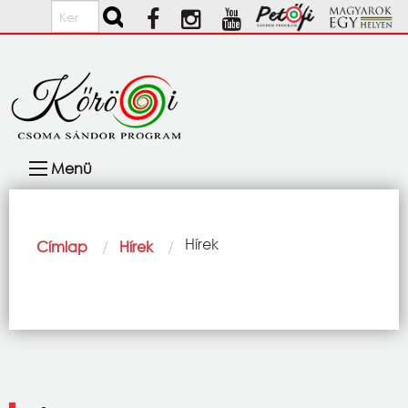
Ugrás a tartalomra
Keresés
Fő
Menü
navigáció
Morzsa
Current:
Hírek
Címlap
Hírek