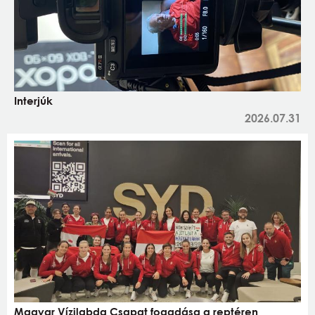
Interjúk
2026.07.31
Magyar Vízilabda Csapat fogadása a reptéren