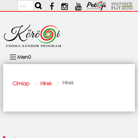
Ugrás a tartalomra
Keresés
Fő
Menü
navigáció
Morzsa
Current:
Hírek
Címlap
Hírek