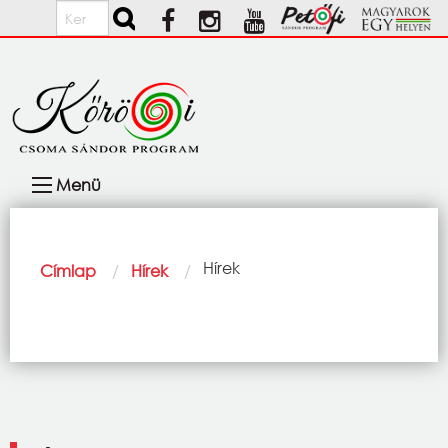
Ugrás a tartalomra
Keresés
Fő
Menü
navigáció
Morzsa
Current:
Hírek
Címlap
Hírek