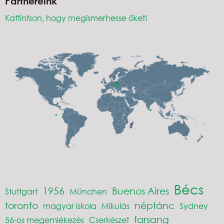
Partnereink
Kattintson, hogy megismerhesse őket!
Bécs
1956
Buenos Aires
Stuttgart
München
toronto
néptánc
magyar iskola
Mikulás
Sydney
farsang
56-os megemlékezés
Cserkészet