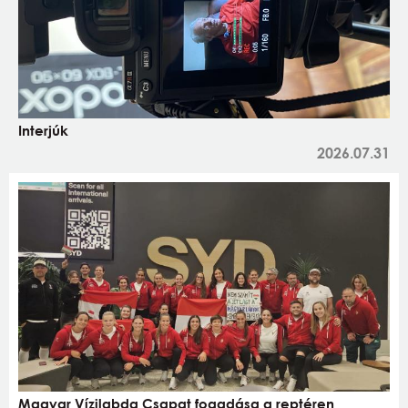
Interjúk
2026.07.31
Magyar Vízilabda Csapat fogadása a reptéren