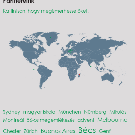
Partnereink
Kattintson, hogy megismerhesse őket!
Sydney
magyar iskola
München
Nürnberg
Mikulás
Melbourne
Montreál
56-os megemlékezés
advent
Bécs
Buenos Aires
Chester
Zürich
Genf