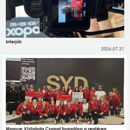
Interjúk
2026.07.31
Magyar Vízilabda Csapat fogadása a reptéren