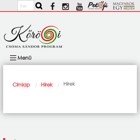
Ugrás a tartalomra
Keresés
Fő
Menü
navigáció
Morzsa
Current:
Hírek
Címlap
Hírek