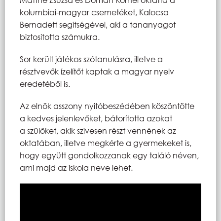
kolumbiai-magyar csemetéket, Kalocsa
Bernadett segítségével, aki a tananyagot
biztosította számukra.
Sor került játékos szótanulásra, illetve a
résztvevők ízelítőt kaptak a magyar nyelv
eredetéből is.
Az elnök asszony nyitóbeszédében köszöntötte
a kedves jelenlevőket, bátorította azokat
a szülőket, akik szívesen részt vennének az
oktatában, illetve megkérte a gyermekeket is,
hogy együtt gondolkozzanak egy találó néven,
ami majd az iskola neve lehet.