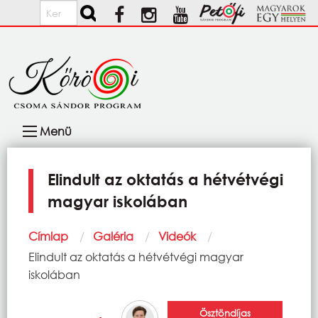
Ugrás a tartalomra
Keresés
Fő
Menü
navigáció
Elindult az oktatás a hétvétvégi
magyar iskolában
Morzsa
Címlap
Galéria
Videók
Current:
Elindult az oktatás a hétvétvégi magyar
iskolában
Ösztöndíjas