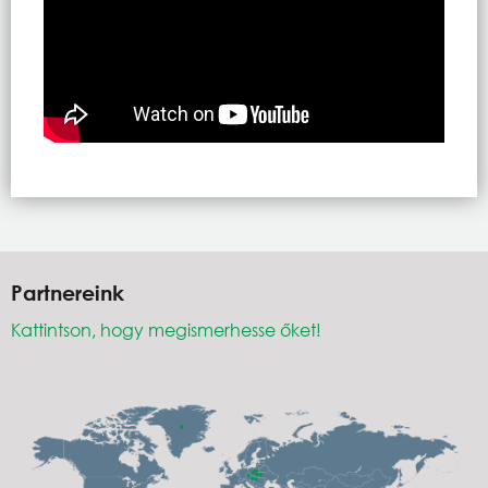
Partnereink
Kattintson, hogy megismerhesse őket!