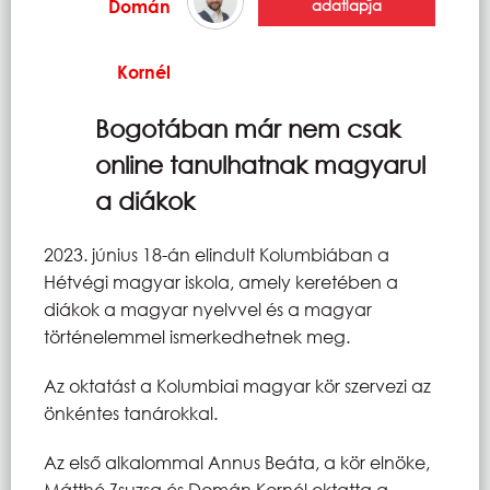
Domán
adatlapja
Kornél
Bogotában már nem csak
online tanulhatnak magyarul
a diákok
2023. június 18-án elindult Kolumbiában a
Hétvégi magyar iskola, amely keretében a
diákok a magyar nyelvvel és a magyar
történelemmel ismerkedhetnek meg.
Az oktatást a Kolumbiai magyar kör szervezi az
önkéntes tanárokkal.
Az első alkalommal Annus Beáta, a kör elnöke,
Mátthé Zsuzsa és Domán Kornél oktatta a