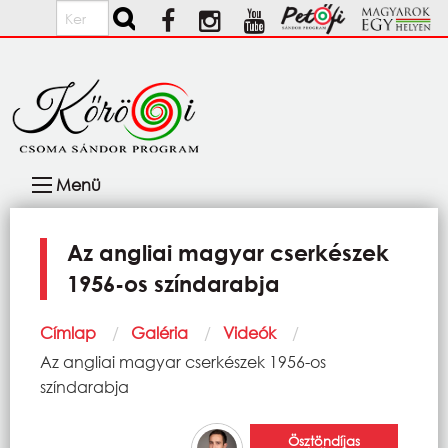
Ugrás a tartalomra
Keresés
Fő
Menü
navigáció
Az angliai magyar cserkészek
1956-os színdarabja
Morzsa
Címlap
Galéria
Videók
Current:
Az angliai magyar cserkészek 1956-os
színdarabja
Ösztöndíjas