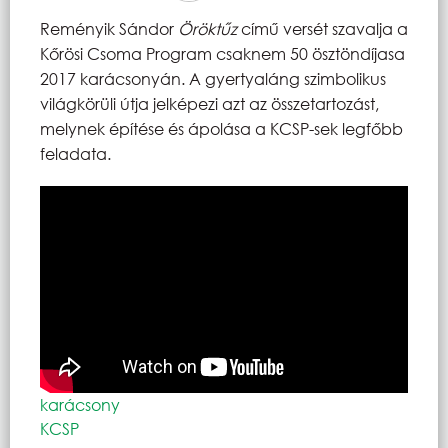
Reményik Sándor
Öröktűz
című versét szavalja a
Kőrösi Csoma Program csaknem 50 ösztöndíjasa
2017 karácsonyán. A gyertyaláng szimbolikus
világkörüli útja jelképezi azt az összetartozást,
melynek építése és ápolása a KCSP-sek legfőbb
feladata.
karácsony
KCSP