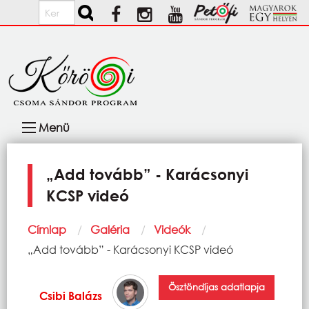
Ugrás a tartalomra
Keresés
Fő
Menü
navigáció
„Add tovább” - Karácsonyi
KCSP videó
Morzsa
Címlap
Galéria
Videók
Current:
„Add tovább” - Karácsonyi KCSP videó
Ösztöndíjas adatlapja
Csibi Balázs