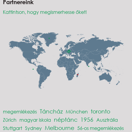
Partnereink
Kattintson, hogy megismerhesse őket!
Táncház
toronto
megemlékezés
München
néptánc
1956
Zürich
magyar iskola
Ausztrália
Melbourne
Stuttgart
Sydney
56-os megemlékezés