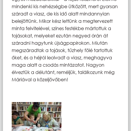
mindenki kis nehézségbe ütközött, mert gyorsan
száradt a viasz, de kis idő alatt mindannyian
belejöttünk. Mikor kész lettünk a megtervezett
minta felvitelével, színes festékbe mártottuk a
tojásokat, melyeket ezután negyed órán át
száradni hagytunk újságpapírokon. Miután
megszáradtak a tojások, tűzhely fölé tartottuk
őket, és a héjról leolvadt a viasz, meghagyva
maga alatt a csodás mintázatot. Nagyon
élveztük a délutánt, reméljük, találkozunk még
Máriával a közeljövőben!