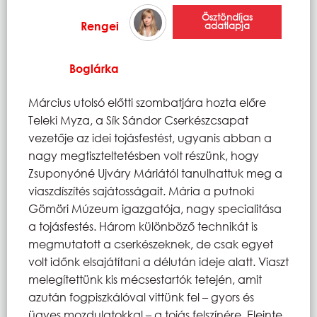
Ösztöndíjas
Rengei
adatlapja
Boglárka
Március utolsó előtti szombatjára hozta előre
Teleki Myza, a Sík Sándor Cserkészcsapat
vezetője az idei tojásfestést, ugyanis abban a
nagy megtiszteltetésben volt részünk, hogy
Zsuponyóné Ujváry Máriától tanulhattuk meg a
viaszdíszítés sajátosságait. Mária a putnoki
Gömöri Múzeum igazgatója, nagy specialitása
a tojásfestés. Három különböző technikát is
megmutatott a cserkészeknek, de csak egyet
volt időnk elsajátítani a délután ideje alatt. Viaszt
melegítettünk kis mécsestartók tetején, amit
azután fogpiszkálóval vittünk fel – gyors és
ügyes mozdulatokkal – a tojás felszínére. Eleinte