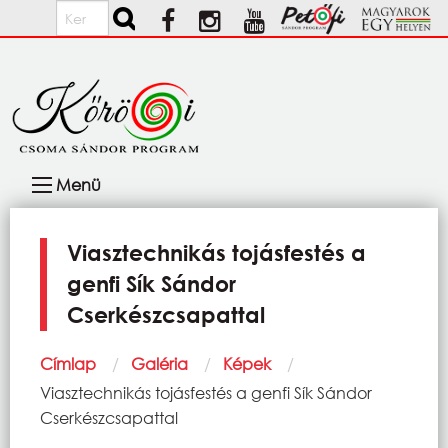
Ugrás a tartalomra
Keresés
Fő
Menü
navigáció
Viasztechnikás tojásfestés a
genfi Sík Sándor
Cserkészcsapattal
Morzsa
Címlap
Galéria
Képek
Current:
Viasztechnikás tojásfestés a genfi Sík Sándor
Cserkészcsapattal