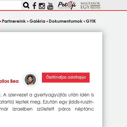
Partnereink
Galéria
Dokumentumok
GYIK
Ösztöndíjas adatlapja
allos Bea
 szervezet a gyertyagyújtás után idén is
artó) leptek meg. Ezután egy jiddis-ruszin-
már Izraelben született páros néptánc