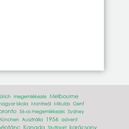
Melbourne
ürich
megemlékezés
agyar iskola
Montreál
Mikulás
Genf
toronto
56-os megemlékezés
Sydney
1956
München
Ausztrália
advent
néptánc
Kanada
karácsony
Stuttgart