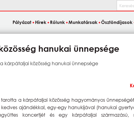
Keresés
Pályázat
Hírek
Rólunk
Munkatársak
Ösztöndíjasok
ai közösség hanukai ünnepsége
: a kárpátaljai közösség hanukai ünnepsége
K
arotta a kárpátaljai közösség hagyományos ünnepségét. A
 kedves ajándékkal, egy-egy hanukijával (hanukai gyertyat
együttes koncertjét és egy kárpátaljai származású, 