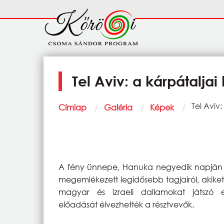
Ugrás a tartalomra
Fő
navigáció
Tel Aviv: a kárpátalj
Morzsa
Current:
Tel Aviv
Címlap
Galéria
Képek
A fény ünnepe, Hanuka negyedik napján t
megemlékezett legidősebb tagjairól, akiket
magyar és izraeli dallamokat játszó 
előadását élvezhették a résztvevők.