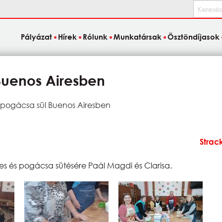
Keresés
Pályázat
Hírek
Rólunk
Munkatársak
Ösztöndíjasok
Buenos Airesben
 pogácsa sül Buenos Airesben
Strac
es és pogácsa sütésére Paál Magdi és Clarisa.