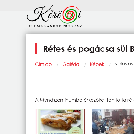
Ugrás a tartalomra
Fő
navigáció
Rétes és pogácsa sül 
Morzsa
Current:
Rétes és
Címlap
Galéria
Képek
A Myndszentinumba érkezőket tanította rét