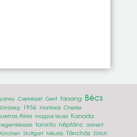
Bécs
farsang
Sydney
Cserkészet
Genf
1956
Nürnberg
Montreál
Chester
Buenos Aires
Kanada
magyar iskola
toronto
néptánc
megemlékezés
advent
Táncház
München
Stuttgart
Mikulás
Zürich