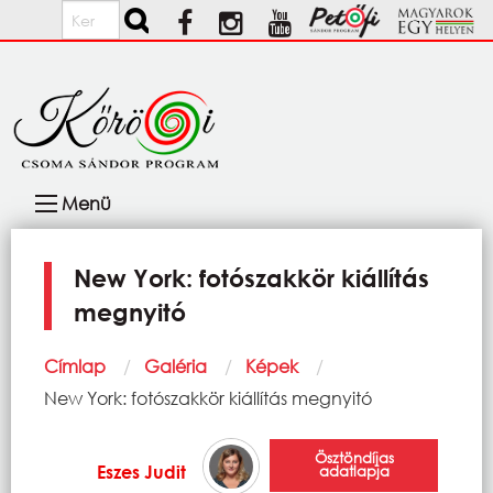
Ugrás a tartalomra
Keresés
Fő
Menü
navigáció
New York: fotószakkör kiállítás
megnyitó
Morzsa
Címlap
Galéria
Képek
Current:
New York: fotószakkör kiállítás megnyitó
Ösztöndíjas
Eszes Judit
adatlapja