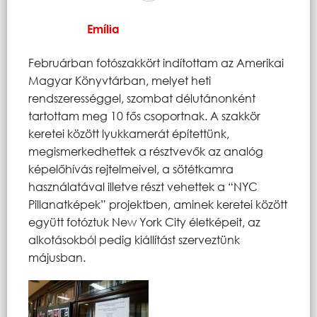
Emília
Februárban fotószakkört indítottam az Amerikai
Magyar Könyvtárban, melyet heti
rendszerességgel, szombat délutánonként
tartottam meg 10 fős csoportnak. A szakkör
keretei között lyukkamerát építettünk,
megismerkedhettek a résztvevők az analóg
képelőhívás rejtelmeivel, a sötétkamra
használatával illetve részt vehettek a “NYC
Pillanatképek” projektben, aminek keretei között
együtt fotóztuk New York City életképeit, az
alkotásokból pedig kiállítást szerveztünk
májusban.