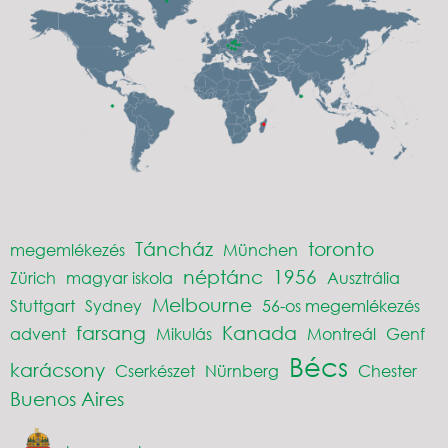
Táncház
toronto
megemlékezés
München
néptánc
1956
Zürich
magyar iskola
Ausztrália
Melbourne
Stuttgart
Sydney
56-os megemlékezés
farsang
Kanada
advent
Mikulás
Montreál
Genf
Bécs
karácsony
Cserkészet
Nürnberg
Chester
Buenos Aires