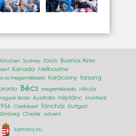
Buenos Aires
München
Sydney
Zürich
Kanada
Melbourne
Genf
karácsony
farsang
6-os megemlékezés
Bécs
toronto
megemlékezés
Mikulás
néptánc
agyar iskola
Ausztrália
Montreál
1956
Táncház
Cserkészet
Stuttgart
Nürnberg
Chester
advent
kormany.hu