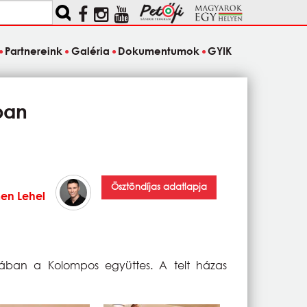
Partnereink
Galéria
Dokumentumok
GYIK
ban
Ösztöndíjas adatlapja
en Lehel
dában a Kolompos együttes. A telt házas