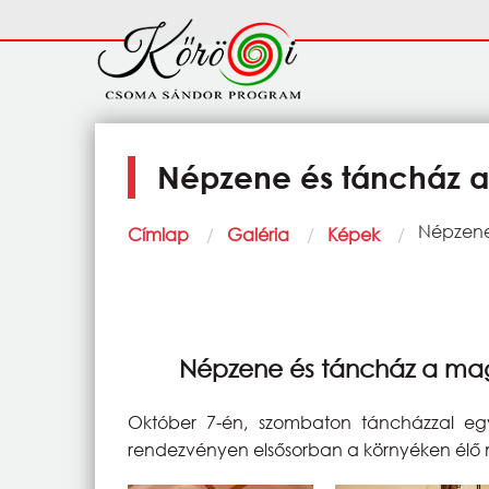
Ugrás a tartalomra
Fő
navigáció
Népzene és táncház 
Morzsa
Current:
Népzene
Címlap
Galéria
Képek
Népzene és táncház a ma
Október 7-én, szombaton táncházzal egy
rendezvényen elsősorban a környéken élő m