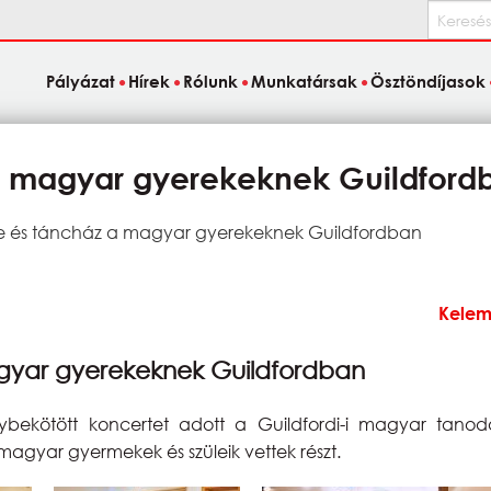
Keresés
Pályázat
Hírek
Rólunk
Munkatársak
Ösztöndíjasok
a magyar gyerekeknek Guildford
 és táncház a magyar gyerekeknek Guildfordban
Kelem
gyar gyerekeknek Guildfordban
bekötött koncertet adott a Guildfordi-i magyar tano
agyar gyermekek és szüleik vettek részt.