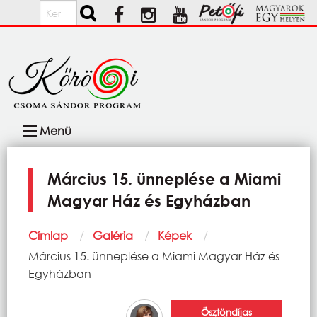
Ugrás a tartalomra
Keresés
Fő
Menü
navigáció
Március 15. ünneplése a Miami
Magyar Ház és Egyházban
Morzsa
Címlap
Galéria
Képek
Current:
Március 15. ünneplése a Miami Magyar Ház és
Egyházban
Ösztöndíjas