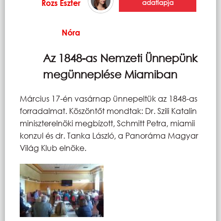
Rozs Eszter
adatlapja
Nóra
Az 1848-as Nemzeti Ünnepünk
megünneplése Miamiban
Március 17-én vasárnap ünnepeltük az 1848-as
forradalmat. Köszöntőt mondtak: Dr. Szili Katalin
miniszterelnöki megbízott, Schmitt Petra, miamii
konzul és dr. Tanka László, a Panoráma Magyar
Világ Klub elnöke.