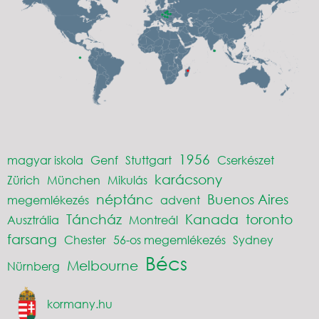
1956
magyar iskola
Genf
Stuttgart
Cserkészet
karácsony
Zürich
München
Mikulás
néptánc
Buenos Aires
megemlékezés
advent
Táncház
Kanada
toronto
Ausztrália
Montreál
farsang
Chester
56-os megemlékezés
Sydney
Bécs
Melbourne
Nürnberg
kormany.hu