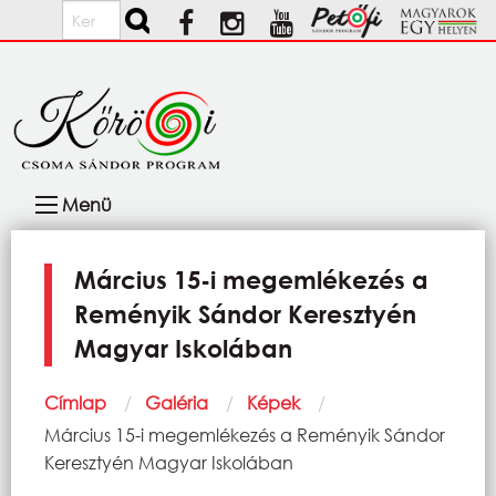
Ugrás a tartalomra
Keresés
Fő
Menü
navigáció
Március 15-i megemlékezés a
Reményik Sándor Keresztyén
Magyar Iskolában
Morzsa
Címlap
Galéria
Képek
Current:
Március 15-i megemlékezés a Reményik Sándor
Keresztyén Magyar Iskolában