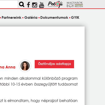
Partnereink
Galéria
Dokumentumok
GYIK
Ösztöndíjas adatlapja
ona Anna
zen minden alkalommal különböző program
utóbbi 10-15 évben összegyűjtött tudásomat
azt is elmondtam, hogy néprajzot behatóan