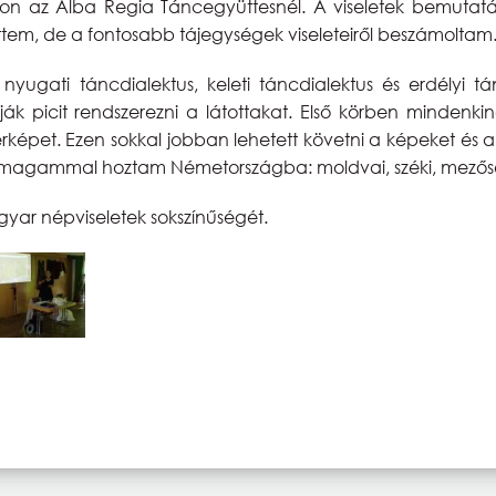
on az Alba Regia Táncegyüttesnél. A viseletek bemutatásá
tem, de a fontosabb tájegységek viseleteiről beszámoltam
: nyugati táncdialektus, keleti táncdialektus és erdélyi 
tudják picit rendszerezni a látottakat. Első körben minde
képet. Ezen sokkal jobban lehetett követni a képeket és 
et magammal hoztam Németországba: moldvai, széki, mezős
gyar népviseletek sokszínűségét.