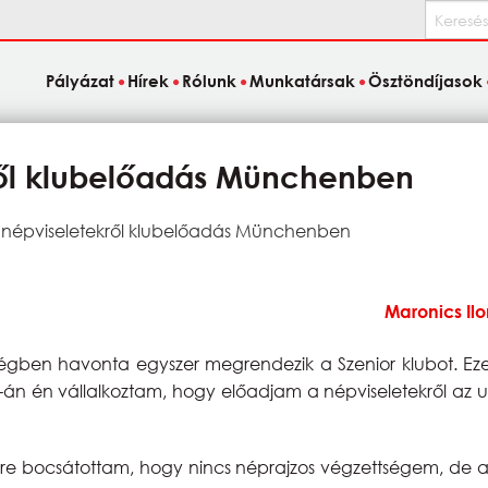
Keresés
Pályázat
Hírek
Rólunk
Munkatársak
Ösztöndíjasok
ől klubelőadás Münchenben
népviseletekről klubelőadás Münchenben
Maronics Il
égben havonta egyszer megrendezik a Szenior klubot. E
-án én vállalkoztam, hogy előadjam a népviseletekről az 
őre bocsátottam, hogy nincs néprajzos végzettségem, de 