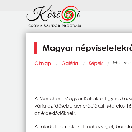
Ugrás a tartalomra
Fő
navigáció
Magyar népviseletekr
Morzsa
Current:
Magyar 
Címlap
Galéria
Képek
A Müncheni Magyar Katolikus Egyházközs
várja az idősebb generációkat. Március 16
az érdeklődőknek.
A feladat nem okozott nehézséget, bár el