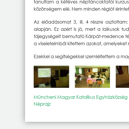
tanultam a kétéves néptáncoktatói kurzus
közönségem elé. Nem minden régiót érintet
Az előadásomat 3, ill. 4 részre osztottam
alapján. Ez azért is jó, mert a laikusok 
tájegységeit bemutató Kárpát-medence tér
a viseleteimből kitettem azokat, amelyek
Ezekkel a segítségekkel szemléltettem a ma
Müncheni Magyar Katolikus Egyházközség
Néprajz