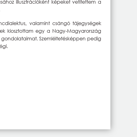
hoz illusztrációként képeket vetítettem a
.
táncdialektus, valamint csángó tájegységek
nkinek kiosztottam egy a Nagy-Magyarország
a gondolataimat. Szemléltetésképpen pedig
égi.