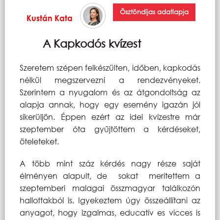
Ösztöndíjas adatlapja
Kustán Kata
A Kapkodós kvízest
Szeretem szépen felkészülten, időben, kapkodás
nélkül megszervezni a rendezvényeket.
Szerintem a nyugalom és az átgondoltság az
alapja annak, hogy egy esemény igazán jól
sikerüljön. Éppen ezért az idei kvízestre már
szeptember óta gyűjtöttem a kérdéseket,
öteleteket.
A több mint száz kérdés nagy része saját
élményen alapult, de sokat merítettem a
szeptemberi malagai összmagyar találkozón
hallottakból is. Igyekeztem úgy összeállítani az
anyagot, hogy izgalmas, educatív es vicces is