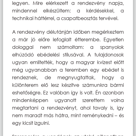
legyen. Mire elérkezett a rendezvény napja,
mindennel elkészültem: a kérdésekkel, a
technikai háttérrel, a csapatbeosztás tervével.
A rendezvény délutánján időben megérkeztem
a már jó előre lefoglalt étterembe. Egyetlen
dologgal nem számoltam: a spanyolok
elhúzódó ebédelési stílusával. A tulajdonosok
ugyan említették, hogy a magyar kvízest előtt
még ugyanabban a teremben egy ebédet is
rendeznek, de megnyugtattak, hogy a
különterem elő lesz készítve számunkra bármi
eshetőségre. Ez valóban így is volt. Én azonban
mindenképpen ugyanott szerettem volna
megtartani a rendezvényt, ahol tavaly is, így
nem maradt más hátra, mint reménykedni – és
egy kicsit izgulni.