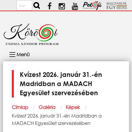
Ugrás a tartalomra
Keresés
Fő
Menü
navigáció
Kvízest 2026. január 31.-én
Madridban a MADACH
Egyesület szervezésében
Morzsa
Címlap
Galéria
Képek
Current:
Kvízest 2026. január 31.-én Madridban a
MADACH Egyesület szervezésében