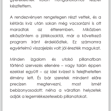
készítettem.
A rendezvényen rengetegen részt vettek, és a
kétórás kvíz után sokan még vacsorázni is ott
maradtak az étteremben. Miközben
elköszöntem a játékosoktól, már a következő
program iránt érdeklődtek. Ez számomra
egyértelmű visszajelzés volt: jól érezték magukat.
Minden izgalom és utolsó pillanatban
történő szervezés ellenére – vagy talán éppen
ezekkel együtt – az idei kvízest is felejthetetlen
élmény lett. És bár szeretek mindent előre
precízen megtervezni, most ismét
bebizonyosodott: néha a váratlan helyzetek
adják a legemlékezetesebb pillanatokat.