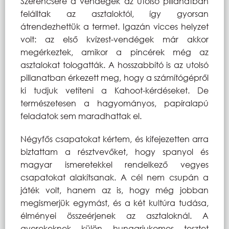
Szerencsére a vendégek az utolsó pillanatban
felálltak az asztaloktól, így gyorsan
átrendezhettük a termet. Igazán vicces helyzet
volt: az első kvízest-vendégek már akkor
megérkeztek, amikor a pincérek még az
asztalokat tologatták. A hosszabbító is az utolsó
pillanatban érkezett meg, hogy a számítógépről
ki tudjuk vetíteni a Kahoot-kérdéseket. De
természetesen a hagyományos, papíralapú
feladatok sem maradhattak el.
Négyfős csapatokat kértem, és kifejezetten arra
biztattam a résztvevőket, hogy spanyol és
magyar ismeretekkel rendelkező vegyes
csapatokat alakítsanak. A cél nem csupán a
játék volt, hanem az is, hogy még jobban
megismerjük egymást, és a két kultúra tudása,
élményei összeérjenek az asztaloknál. A
gyerekeknek külön hungariukomos tesztet