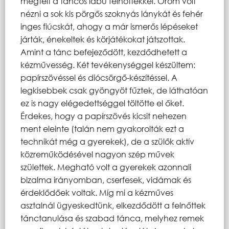
megtelt a táncos lábú felnőttekkel. Öröm volt
nézni a sok kis pörgős szoknyás lánykát és fehér
inges fiúcskát, ahogy a már ismerős lépéseket
járták, énekeltek és körjátékokat játszottak.
Amint a tánc befejeződött, kezdődhetett a
kézművesség. Két tevékenységgel készültem:
papírszövéssel és diócsörgő-készítéssel. A
legkisebbek csak gyöngyöt fűztek, de láthatóan
ez is nagy elégedettséggel töltötte el őket.
Érdekes, hogy a papírszövés kicsit nehezen
ment eleinte (talán nem gyakorolták ezt a
technikát még a gyerekek), de a szülők aktív
közreműködésével nagyon szép művek
születtek. Megható volt a gyerekek azonnali
bizalma irányomban, cserfesek, vidámak és
érdeklődőek voltak. Míg mi a kézműves
asztalnál ügyeskedtünk, elkezdődött a felnőttek
tánctanulása és szabad tánca, melyhez remek