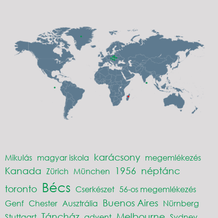
karácsony
Mikulás
magyar iskola
megemlékezés
Kanada
1956
néptánc
Zürich
München
Bécs
toronto
Cserkészet
56-os megemlékezés
Buenos Aires
Genf
Chester
Ausztrália
Nürnberg
Táncház
Melbourne
Stuttgart
advent
Sydney