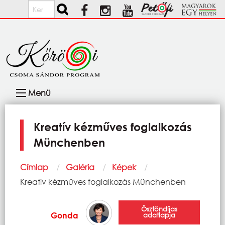
Ugrás a tartalomra
Keresés
Fő
Menü
navigáció
Kreatív kézműves foglalkozás
Münchenben
Morzsa
Címlap
Galéria
Képek
Current:
Kreatív kézműves foglalkozás Münchenben
Ösztöndíjas
Gonda
adatlapja