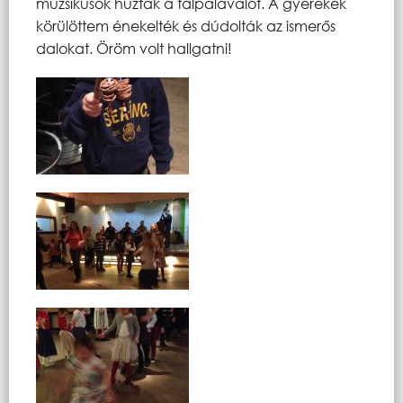
muzsikusok húzták a talpalávalót. A gyerekek
körülöttem énekelték és dúdolták az ismerős
dalokat. Öröm volt hallgatni!