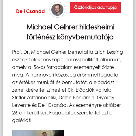
Ösztöndíjas adatlapja
Deli Csanád
Michael Gelhrer hildesheimi
történész könyvbemutatója
Prof. Dr. Michael Gehler bemutatta Erich Lessing
osztrák fotós fényképeiből összeállított albumát,
amely a '56-os forradalom eseményeit őrizte
meg. A hannoveri közösség örömmel fogadta
az értékes munkát és bemutatót, a előadást
zenei kísérettel színesítettük. Előadók voltak:
Strifler Zoltánné Niki, Dolfin Benjámin, György
Levente és Deli Csanád. Az eseményre október
26-án került sor. Fogadjátok szeretettel ezt a
galériát!