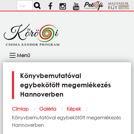
Ugrás a tartalomra
Keresés
Fő
Menü
navigáció
Könyvbemutatóval
egybekötött megemlékezés
Hannoverben
Morzsa
Címlap
Galéria
Képek
Current:
Könyvbemutatóval egybekötött megemlékezés
Hannoverben