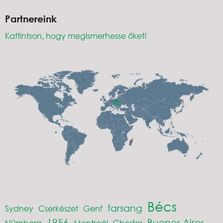
Partnereink
Kattintson, hogy megismerhesse őket!
Bécs
farsang
Sydney
Cserkészet
Genf
1956
Buenos Aires
Nürnberg
Montreál
Chester