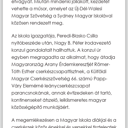
étvágyát. Miután mindenki jóllakott, kezdetét
vehette a műsor, amelyet az Új-Dél-Walesi
Magyar Szövetség a Sydney Magyar Iskolával
közösen rendezett meg.
Az iskola igazgatója, Peredi-Blasko Csilla
nyitóbeszéde után, Nagy B. Péter irodavezető
konzul gondolatait hallhattuk. A konzul úr
egyben megragadta az alkalmat, hogy átadja
Magyarország Arany Érdemkeresztjét Römer-
Tóth Esther cserkészcsapattisztnek, a Külföldi
Magyar Cserkészszövetség 66. számú Papp-
Váry Elemérné leánycserkészcsapat
parancsnokának, annak évtizedeken át tartó,
kontinenseket átszelő, lelkiismeretes magyar
közösségépítő munkájáért.
A megemlékezésen a Magyar Iskola diákjai és a
cserkészek közös énekkel és versekkel tisztelegtek