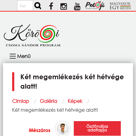
Ugrás a tartalomra
Keresés
Fő
Menü
navigáció
Két megemlékezés két hétvége
alatt!
Morzsa
Címlap
Galéria
Képek
Current:
Két megemlékezés két hétvége alatt!
Ösztöndíjas
Mészáros
adatlapja