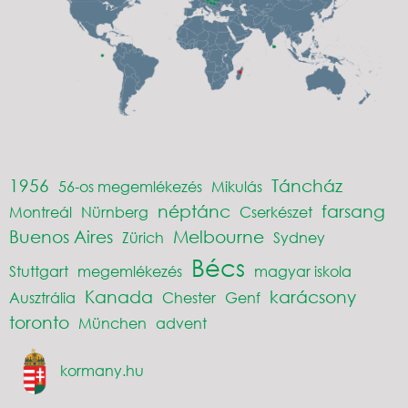
1956
Táncház
56-os megemlékezés
Mikulás
néptánc
farsang
Montreál
Nürnberg
Cserkészet
Buenos Aires
Melbourne
Zürich
Sydney
Bécs
Stuttgart
megemlékezés
magyar iskola
Kanada
karácsony
Ausztrália
Chester
Genf
toronto
München
advent
kormany.hu