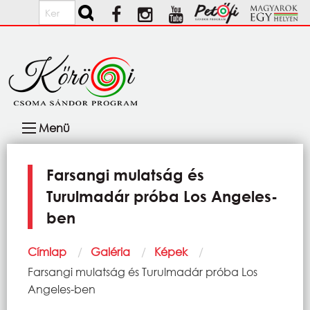
Ugrás a tartalomra
Keresés
Fő
Menü
navigáció
Farsangi mulatság és
Turulmadár próba Los Angeles-
ben
Morzsa
Címlap
Galéria
Képek
Current:
Farsangi mulatság és Turulmadár próba Los
Angeles-ben