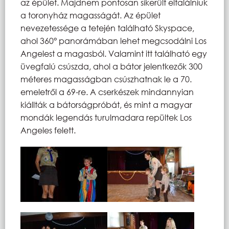
az épület. Majdnem pontosan sikerült eltalálniuk
a toronyház magasságát. Az épület
nevezetessége a tetején található Skyspace,
ahol 360° panorámában lehet megcsodálni Los
Angelest a magasból. Valamint itt található egy
üvegfalú csúszda, ahol a bátor jelentkezők 300
méteres magasságban csúszhatnak le a 70.
emeletről a 69-re. A cserkészek mindannyian
kiállták a bátorságpróbát, és mint a magyar
mondák legendás turulmadara repültek Los
Angeles felett.