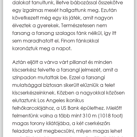
dalokat tanultunk, illetve bábozással összekötve
egy izgalmas mesét hallgattunk meg. Ezután
következett még egy kis játék, amit nagyon
élveztek a gyerekek. Természetesen nem
farsang a farsang szalagos fánk nélkül, így itt
sem maradhatott el. Finom fánkokkal
koronáztuk meg a napot.
Aztán eljött a várva várt pillanat és minden
kiscserkész felvette a farsangi jelmezét, amit a
színpadon mutattak be. Ezzel a farsangi
mulatsággal biztosan sikerült elűzniük a telet
kiscserkészeinknek. Közben a nagyokkal közösen
elutaztunk Los Angeles ikonikus
felhőkarcolójához, a US Bank épülethez. Mielőtt
felmentünk volna a több mint 310 m (1018 foot)
magas torony kilátójába, a két cserkészőrs
feladata volt megbecsülni, milyen magas lehet