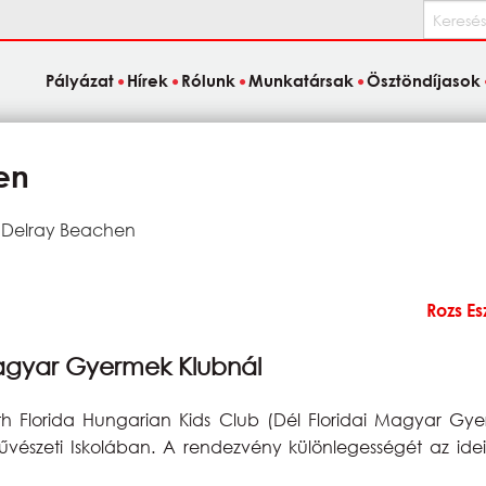
Keresés
Pályázat
Hírek
Rólunk
Munkatársak
Ösztöndíjasok
en
 Delray Beachen
Rozs Es
Magyar Gyermek Klubnál
h Florida Hungarian Kids Club (Dél Floridai Magyar Gy
űvészeti Iskolában. A rendezvény különlegességét az id