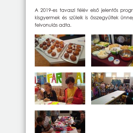
A 2019-es tavaszi félév első jelentős pr
kisgyermek és szüleik is összegyűltek ün
felvonulás adta.