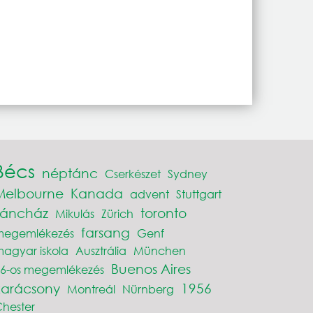
Bécs
néptánc
Cserkészet
Sydney
Melbourne
Kanada
advent
Stuttgart
Táncház
toronto
Mikulás
Zürich
farsang
megemlékezés
Genf
agyar iskola
Ausztrália
München
Buenos Aires
6-os megemlékezés
karácsony
1956
Montreál
Nürnberg
hester