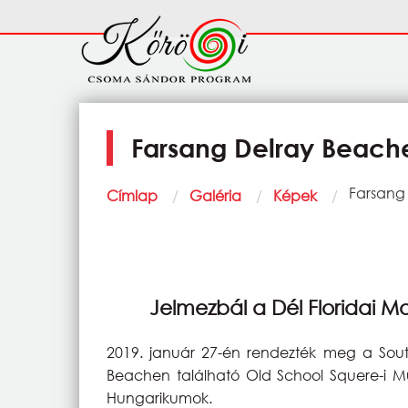
Ugrás a tartalomra
Fő
navigáció
Farsang Delray Beach
Morzsa
Current:
Farsang
Címlap
Galéria
Képek
Jelmezbál a Dél Floridai 
2019. január 27-én rendezték meg a Sout
Beachen található Old School Squere-i M
Hungarikumok.