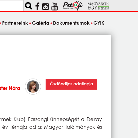
Partnereink
Galéria
Dokumentumok
GYIK
Ösztöndíjas adatlapja
zter Nóra
ermek Klub) Farsangi ünnepségét a Delray
ei év témája adta: Magyar találmányok és