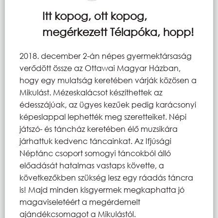
Itt kopog, ott kopog,
megérkezett Télapóka, hopp!
2018. december 2-án népes gyermektársaság
verődött össze az Ottawai Magyar Házban,
hogy egy mulatság keretében várják közösen a
Mikulást. Mézeskalácsot készíthettek az
édesszájúak, az ügyes kezűek pedig karácsonyi
képeslappal lephették meg szeretteiket. Népi
játszó- és táncház keretében élő muzsikára
járhattuk kedvenc táncainkat. Az Ifjúsági
Néptánc csoport somogyi táncokból álló
előadását hatalmas vastaps követte, a
következőkben szükség lesz egy ráadás táncra
is! Majd minden kisgyermek megkaphatta jó
magaviseletéért a megérdemelt
ajándékcsomagot a Mikulástól.