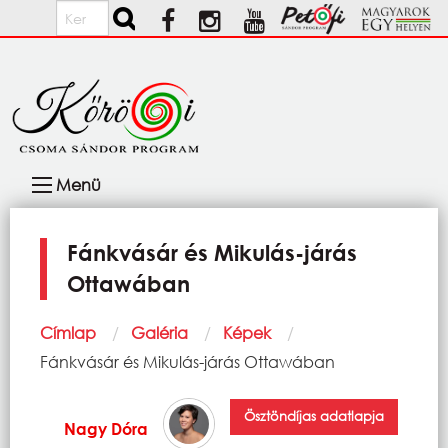
Ugrás a tartalomra
Keresés
Fő
Menü
navigáció
Fánkvásár és Mikulás-járás
Ottawában
Morzsa
Címlap
Galéria
Képek
Current:
Fánkvásár és Mikulás-járás Ottawában
Ösztöndíjas adatlapja
Nagy Dóra