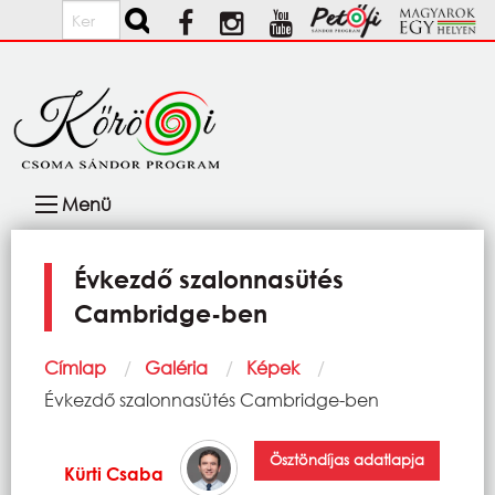
Ugrás a tartalomra
Keresés
Fő
Menü
navigáció
Évkezdő szalonnasütés
Cambridge-ben
Morzsa
Címlap
Galéria
Képek
Current:
Évkezdő szalonnasütés Cambridge-ben
Ösztöndíjas adatlapja
Kürti Csaba