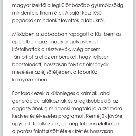
magyar ízektől a legkülönbözőbb gyümölcsökig
mindenféle finom étel. A saját készítésű
pogácsák mindenkit levettek a lábukról.
Miközben a szabadban ropogott a tűz, bent az
épületben igazi magyar gulyáslevest
kóstolhattak a résztvevők. Még az sem
tántorította el az embereket, hogy teljesen
beesteledett, hosszasan folyt az élmények
mesélése az éj sötétjében, a tábortűz
környezetében.
Fontosak ezek a különleges alkalmak, ahol
generációk találkoznak és a legkisebbektől az
aggastyánokig mindenki megtalálja a számára
kedves és élvezetes programot. Reméljük jövőre
ugyanitt találkozunk, és még többen ízlelhetjük
a parázs fölött sütött ételek ízét és hosszasan