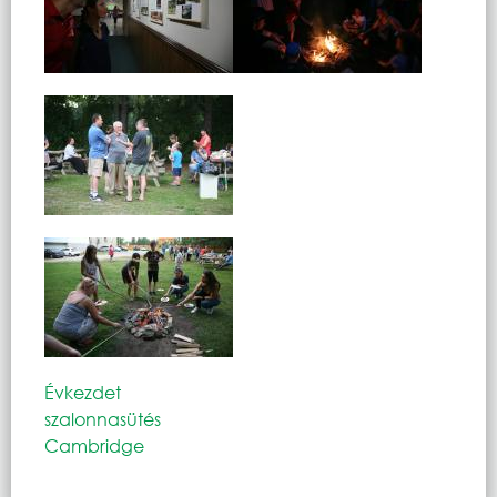
Évkezdet
szalonnasütés
Cambridge