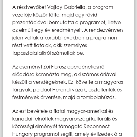
A résztvevőket Vajtay Gabriella, a program
vezetője köszöntötte, majd egy rövid
prezentációval bemutatta a programot, illetve
az elmúlt egy év eredményeit. A rendezvényen
jelen voltak a korábbi években a programon
részt vett fiatalok, akik személyes
tapasztalataikról számoltak be.
Az eseményt Zoi Florosz operaénekesnő
előadása koronázta meg, aki számos áriával
készült a vendégeknek. Ezt követte a magyaros
tárgyak, például Herendi vázák, asztalterítők és
festmények árverése, majd a tombolahúzás.
Az est bevétele a fiatal magyar-amerikai és
kanadai felnőttek magyarországi kulturális és
közösségi élményét támogató Reconnect
Hungary programot segíti, amely évtizedek óta