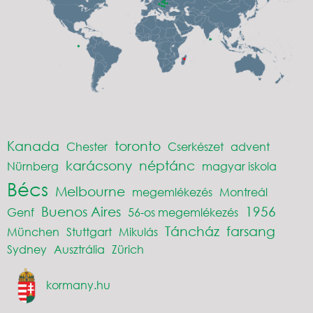
Kanada
toronto
Chester
Cserkészet
advent
karácsony
néptánc
Nürnberg
magyar iskola
Bécs
Melbourne
megemlékezés
Montreál
Buenos Aires
1956
Genf
56-os megemlékezés
Táncház
farsang
München
Stuttgart
Mikulás
Sydney
Ausztrália
Zürich
kormany.hu