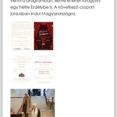
venni a programban, illetve el lehet látogatni
egy hétre Erdélybe is. A következő csoport
júniusban indul Magyarországra.