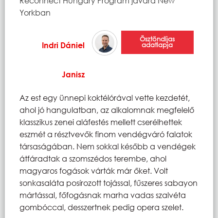
Reconnect Hungary Program javára New
Yorkban
Ösztöndíjas
Indri Dániel
adatlapja
Janisz
Az est egy ünnepi koktélórával vette kezdetét,
ahol jó hangulatban, az alkalomnak megfelelő
klasszikus zenei aláfestés mellett cserélhettek
eszmét a résztvevők finom vendégváró falatok
társaságában. Nem sokkal később a vendégek
átfáradtak a szomszédos terembe, ahol
magyaros fogások várták már őket. Volt
sonkasaláta posírozott tojással, fűszeres sabayon
mártással, főfogásnak marha vadas szalvéta
gombóccal, desszertnek pedig opera szelet.