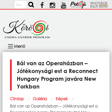
Ugrás a tartalomra
Keresés
Fő
Menü
navigáció
Bál van az Operaházban –
Jótékonysági est a Reconnect
Hungary Program javára New
Yorkban
Morzsa
Címlap
Galéria
Képek
Current:
Bál van az Operaházban – Jótékonysági est a