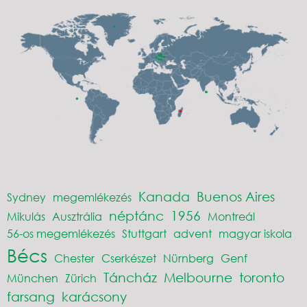
Kanada
Buenos Aires
Sydney
megemlékezés
néptánc
1956
Mikulás
Ausztrália
Montreál
56-os megemlékezés
Stuttgart
advent
magyar iskola
Bécs
Chester
Cserkészet
Nürnberg
Genf
Táncház
Melbourne
toronto
München
Zürich
farsang
karácsony