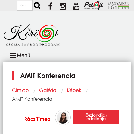
Ugrás a tartalomra
Keresés
Fő
Menü
navigáció
AMIT Konferencia
Morzsa
Címlap
Galéria
Képek
Current:
AMIT Konferencia
Ösztöndíjas
Rácz Tímea
adatlapja