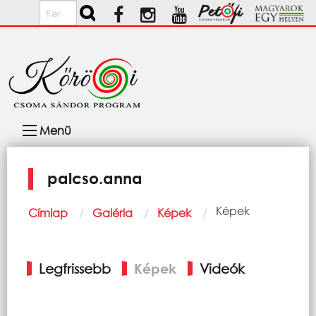
Ugrás a tartalomra
Keresés
Fő
Menü
navigáció
palcso.anna
Morzsa
Current:
Képek
Címlap
Galéria
Képek
Elsődleges
Legfrissebb
Képek
Videók
fülek