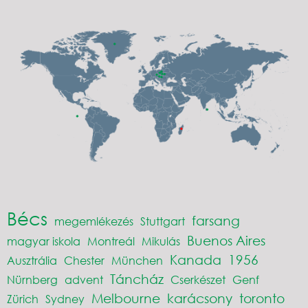
Bécs
farsang
megemlékezés
Stuttgart
Buenos Aires
magyar iskola
Montreál
Mikulás
Kanada
1956
Ausztrália
Chester
München
Táncház
Nürnberg
advent
Cserkészet
Genf
Melbourne
karácsony
toronto
Zürich
Sydney