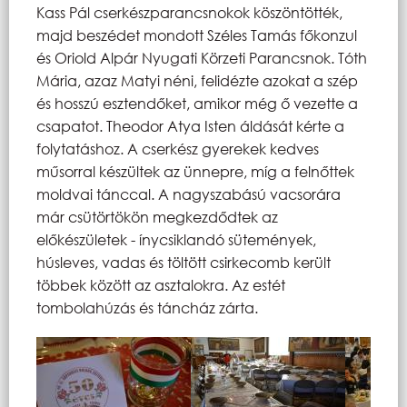
Kass Pál cserkészparancsnokok köszöntötték,
majd beszédet mondott Széles Tamás főkonzul
és Oriold Alpár Nyugati Körzeti Parancsnok. Tóth
Mária, azaz Matyi néni, felidézte azokat a szép
és hosszú esztendőket, amikor még ő vezette a
csapatot. Theodor Atya Isten áldását kérte a
folytatáshoz. A cserkész gyerekek kedves
műsorral készültek az ünnepre, míg a felnőttek
moldvai tánccal. A nagyszabású vacsorára
már csütörtökön megkezdődtek az
előkészületek - ínycsiklandó sütemények,
húsleves, vadas és töltött csirkecomb került
többek között az asztalokra. Az estét
tombolahúzás és táncház zárta.