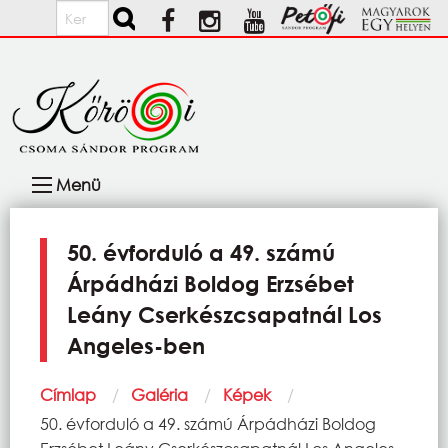
Ugrás a tartalomra
Keresés
Fő
Menü
navigáció
50. évforduló a 49. számú
Árpádházi Boldog Erzsébet
Leány Cserkészcsapatnál Los
Angeles-ben
Morzsa
Címlap
Galéria
Képek
Current:
50. évforduló a 49. számú Árpádházi Boldog