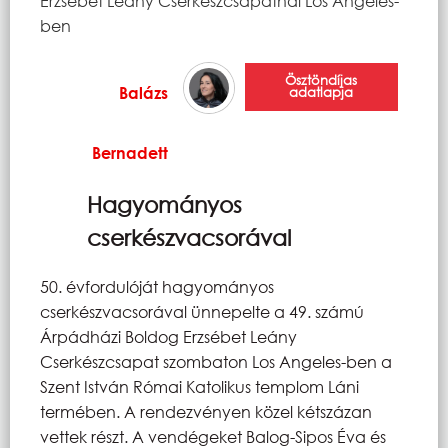
Erzsébet Leány Cserkészcsapatnál Los Angeles-
ben
Ösztöndíjas
Balázs
adatlapja
Bernadett
Hagyományos
cserkészvacsorával
50. évfordulóját hagyományos
cserkészvacsorával ünnepelte a 49. számú
Árpádházi Boldog Erzsébet Leány
Cserkészcsapat szombaton Los Angeles-ben a
Szent István Római Katolikus templom Láni
termében. A rendezvényen közel kétszázan
vettek részt. A vendégeket Balog-Sipos Éva és