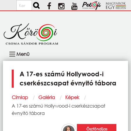
Ugrás a tartalomra
Keresés
Fő
Menü
navigáció
A 17-es számú Hollywood-i
cserkészcsapat évnyitó tábora
Morzsa
Címlap
Galéria
Képek
Current:
A 17-es számú Hollywood-i cserkészcsapat
évnyitó tábora
Ösztöndíjas