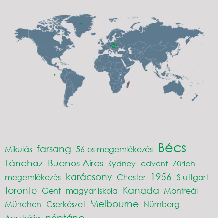
Bécs
farsang
Mikulás
56-os megemlékezés
Táncház
Buenos Aires
Sydney
advent
Zürich
karácsony
1956
megemlékezés
Chester
Stuttgart
toronto
Kanada
Genf
magyar iskola
Montreál
Melbourne
München
Cserkészet
Nürnberg
néptánc
Ausztrália