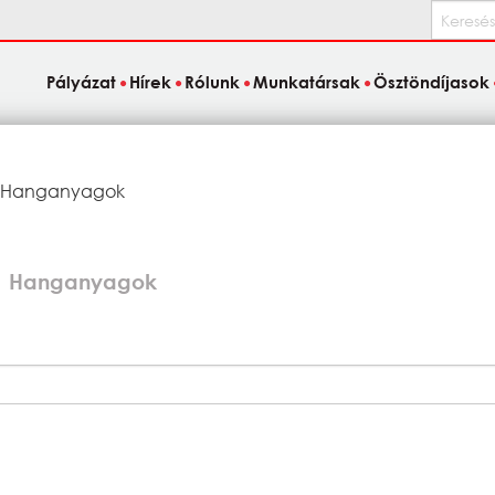
Keresés
Pályázat
Hírek
Rólunk
Munkatársak
Ösztöndíjasok
Current:
Hanganyagok
Hanganyagok