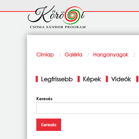
Ugrás a tartalomra
Fő
navigáció
Morzsa
Címlap
Galéria
Hanganyagok
Elsődleges
Legfrissebb
Képek
Videók
fülek
Keresés