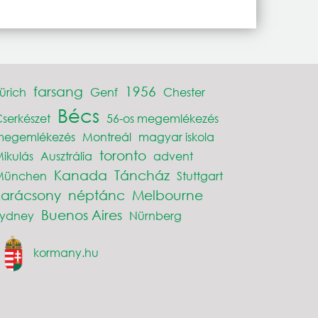
farsang
1956
ürich
Genf
Chester
Bécs
serkészet
56-os megemlékezés
megemlékezés
Montreál
magyar iskola
toronto
ikulás
Ausztrália
advent
Kanada
Táncház
München
Stuttgart
karácsony
néptánc
Melbourne
Buenos Aires
Sydney
Nürnberg
kormany.hu