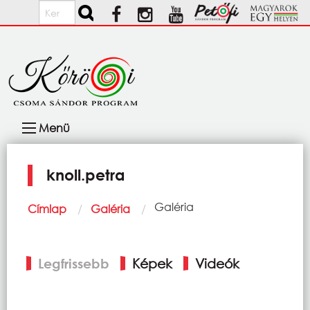
Ugrás a tartalomra
Keresés
Fő
Menü
navigáció
knoll.petra
Morzsa
Current:
Galéria
Címlap
Galéria
Elsődleges
Legfrissebb
Képek
Videók
fülek