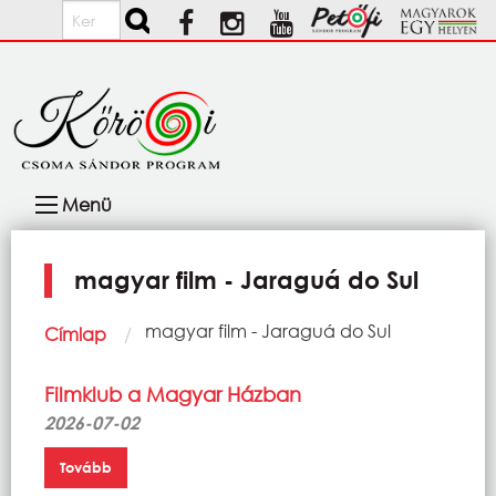
Ugrás a tartalomra
Keresés
Fő
Menü
navigáció
magyar film - Jaraguá do Sul
Morzsa
Current:
magyar film - Jaraguá do Sul
Címlap
Filmklub a Magyar Házban
2026-07-02
Tovább